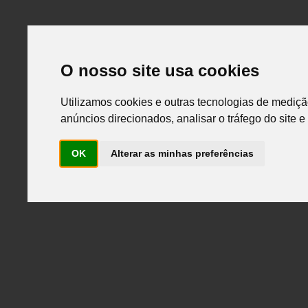
O nosso site usa cookies
Utilizamos cookies e outras tecnologias de mediçã
Advanced search
anúncios direcionados, analisar o tráfego do site 
products
OK
Alterar as minhas preferências
outlet
catalogues
portfolio
company