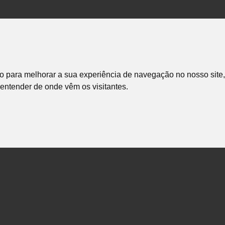
o para melhorar a sua experiência de navegação no nosso site,
e entender de onde vêm os visitantes.
tailor-made
solutions
If you can't find what you're
looking for, contact us