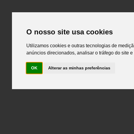
O nosso site usa cookies
Utilizamos cookies e outras tecnologias de mediçã
Búsqueda avanzada
anúncios direcionados, analisar o tráfego do site 
productos
OK
Alterar as minhas preferências
outlet
catálogos
portafolio
empresa