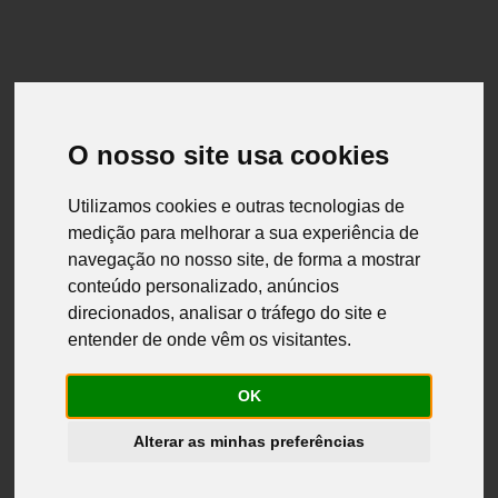
socios / distribuidores
O nosso site usa cookies
Utilizamos cookies e outras tecnologias de
medição para melhorar a sua experiência de
navegação no nosso site, de forma a mostrar
conteúdo personalizado, anúncios
socios / distribuidores
direcionados, analisar o tráfego do site e
Nuestro programa de Socios/Distribuidores está dirigido a todos aquellos
entender de onde vêm os visitantes.
que buscan aumentar la gama de productos ofrecidos y el volumen
financiero de su negocio.
OK
Combinando la tradición del conocimiento con la visión de futuro,
Camponesa es reconocida como una empresa con alto potencial de
expansión para acompañar futuras transformaciones e innovaciones en
Alterar as minhas preferências
esta área de negocio.
¡Conviértete en un socio Camponesa hoy!