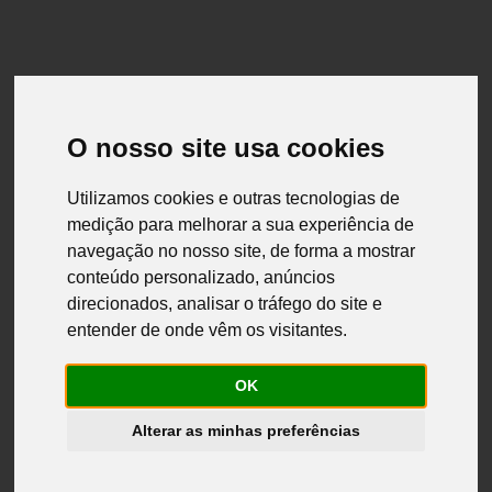
RAL E RLL
O nosso site usa cookies
Utilizamos cookies e outras tecnologias de
medição para melhorar a sua experiência de
navegação no nosso site, de forma a mostrar
conteúdo personalizado, anúncios
direcionados, analisar o tráfego do site e
entender de onde vêm os visitantes.
RAL
OK
En caso de disputa, el consumidor puede recurrir a una
Entidad de Resolución Alternativa de Disputas de Consumo
Alterar as minhas preferências
(ERDC). Las ERDC son entidades autorizadas para
mediar, conciliar y arbitrar disputas de consumo en